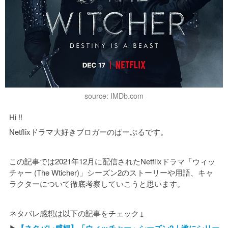
source: IMDb.com
Hi !!
Netflixドラマ大好きブロガーのぱーぷるです。
この記事では2021年12月に配信されたNetflixドラマ「ウィッ
チャー (The Wticher)」シーズン2のストーリーや用語、キャ
ラクターについて徹底考察していこうと思います。
ネタバレ感想は以下の記事をチェック↓
▶︎