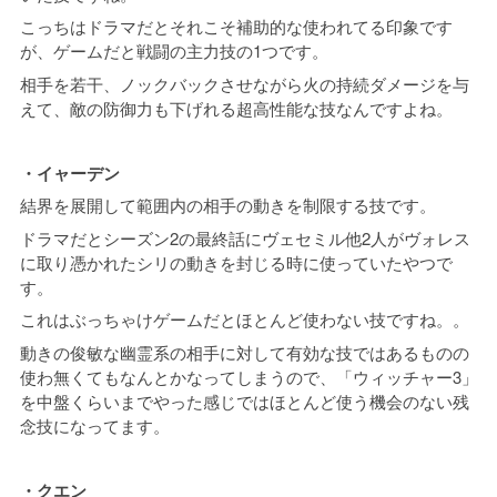
こっちはドラマだとそれこそ補助的な使われてる印象です
が、ゲームだと戦闘の主力技の1つです。
相手を若干、ノックバックさせながら火の持続ダメージを与
えて、敵の防御力も下げれる超高性能な技なんですよね。
・イャーデン
結界を展開して範囲内の相手の動きを制限する技です。
ドラマだとシーズン2の最終話にヴェセミル他2人がヴォレス
に取り憑かれたシリの動きを封じる時に使っていたやつで
す。
これはぶっちゃけゲームだとほとんど使わない技ですね。。
動きの俊敏な幽霊系の相手に対して有効な技ではあるものの
使わ無くてもなんとかなってしまうので、「ウィッチャー3」
を中盤くらいまでやった感じではほとんど使う機会のない残
念技になってます。
・クエン