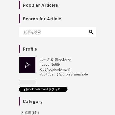
Popular Articles
Search for Article
Profile
ぱーぷる (theclock)
I Love Netflix
X : @coldcoleman1
YouTube : @purpledramanote
@coldcoleman1をフォロー
Category
感想 (151)