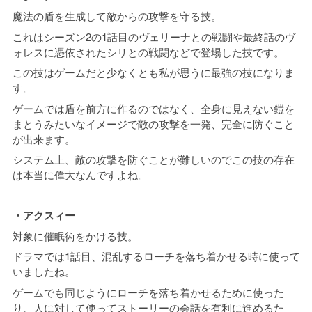
魔法の盾を生成して敵からの攻撃を守る技。
これはシーズン2の1話目のヴェリーナとの戦闘や最終話のヴ
ォレスに憑依されたシリとの戦闘などで登場した技です。
この技はゲームだと少なくとも私が思うに最強の技になりま
す。
ゲームでは盾を前方に作るのではなく、全身に見えない鎧を
まとうみたいなイメージで敵の攻撃を一発、完全に防ぐこと
が出来ます。
システム上、敵の攻撃を防ぐことが難しいのでこの技の存在
は本当に偉大なんですよね。
・アクスィー
対象に催眠術をかける技。
ドラマでは1話目、混乱するローチを落ち着かせる時に使って
いましたね。
ゲームでも同じようにローチを落ち着かせるために使った
り、人に対して使ってストーリーの会話を有利に進めるた