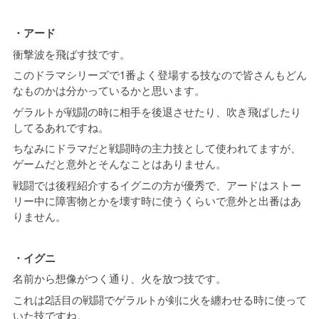
・アード
衝撃波を飛ばす技です。
このドラマシリーズで1番よく登場する技なので皆さんもどん
なものかは分かっているかと思います。
ゲラルトが戦闘の時に相手を後退させたり、吹き飛ばしたり
してるあれですね。
ちなみにドラマだと戦闘時の主力技として使われてますが、
ゲームだと意外とそんなことはありません。
戦闘では後程紹介するイグニの方が優秀で、アードはストー
リー中に障害物とかを壊す時に使うくらいで意外と出番はあ
りません。
・イグニ
名前から想像がつく通り、火を放つ技です。
これは2話目の戦闘でゲラルトが剣に火を纏わせる時に使って
いた技ですね。